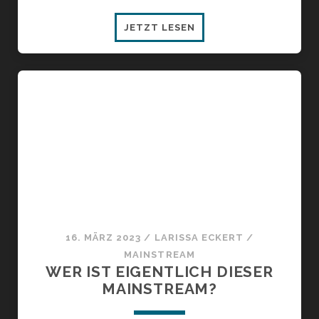
SCHÖNHEIT
JETZT LESEN
IM
MAINSTREAM:
WARUM
WIR
SCHÖNHEITSSTANDAR
MIT
JEDEM
NEUEN
TIKTOK
TREND
NEU
DEFINIEREN
16. MÄRZ 2023
/
LARISSA ECKERT
/
MAINSTREAM
WER IST EIGENTLICH DIESER
MAINSTREAM?