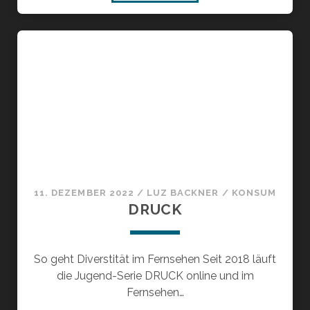
FÜR
ALLE,
DIE
KEIN
WEIHNACHTEN
FEIERN
11. DEZEMBER 2022
/
LUZ BACKNER
/
KONSUM
DRUCK
So geht Diverstität im Fernsehen Seit 2018 läuft
die Jugend-Serie DRUCK online und im
Fernsehen…