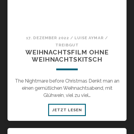
17. DEZEMBER 2022
/
LUISE AYMAR
/
TREIBGUT
WEIHNACHTSFILM OHNE
WEIHNACHTSKITSCH
The Nightmare before Christmas Denkt man an
einen gemütlichen Weihnachtsabend, mit
Glühwein, viel zu viel…
WEIHNACHTSFILM
JETZT LESEN
OHNE
WEIHNACHTSKITSCH