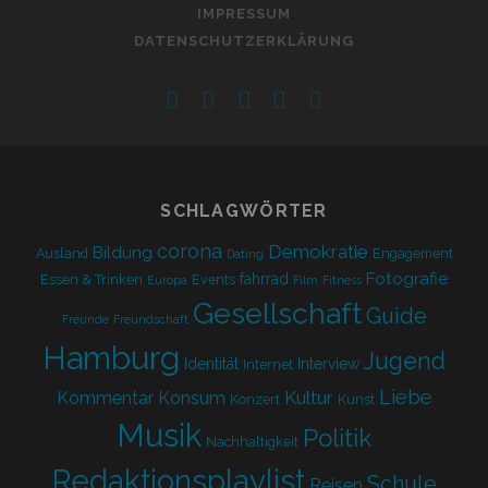
IMPRESSUM
DATENSCHUTZERKLÄRUNG
facebook
instagram
linkedin
email-
spotify
form
SCHLAGWÖRTER
corona
Demokratie
Bildung
Ausland
Engagement
Dating
Fotografie
fahrrad
Essen & Trinken
Events
Europa
Film
Fitness
Gesellschaft
Guide
Freunde
Freundschaft
Hamburg
Jugend
Identität
Interview
Internet
Liebe
Kultur
Kommentar
Konsum
Konzert
Kunst
Musik
Politik
Nachhaltigkeit
Redaktionsplaylist
Schule
Reisen