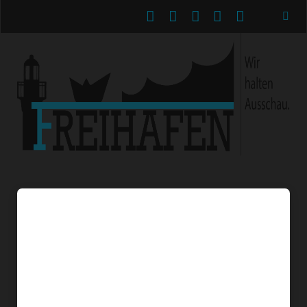
facebook
instagram
linkedin
email-
spotify
form
FREIHAFEN
Beiträge