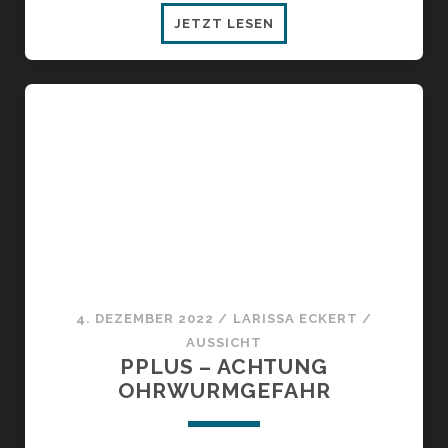
<STRONG>DRUCK</ST
JETZT LESEN
4. DEZEMBER 2022
/
LARISSA ECKERT
/
AUSSICHT
PPLUS – ACHTUNG
OHRWURMGEFAHR