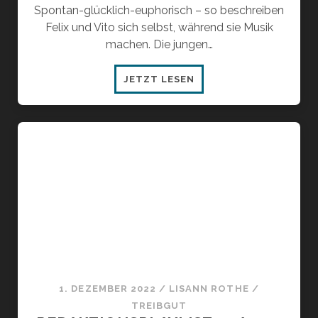
Spontan-glücklich-euphorisch – so beschreiben
Felix und Vito sich selbst, während sie Musik
machen. Die jungen…
PPLUS
JETZT LESEN
–
ACHTUNG
OHRWURMGEFAHR
1. DEZEMBER 2022
/
LISANN ROTHE
/
TREIBGUT