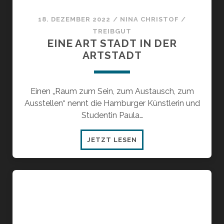
18. DEZEMBER 2022
/
NINA CHRISTOF
/
TREIBGUT
EINE ART STADT IN DER
ARTSTADT
Einen „Raum zum Sein, zum Austausch, zum
Ausstellen“ nennt die Hamburger Künstlerin und
Studentin Paula…
EINE
JETZT LESEN
ART
STADT
IN
DER
ARTSTADT