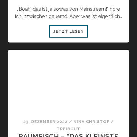
„Boah, das ist ja sowas von Mainstream!“ höre
ich inzwischen dauernd. Aber was ist eigentlich…
WER
JETZT LESEN
IST
EIGENTLICH
DIESER
MAINSTREAM?
23. DEZEMBER 2022
/
NINA CHRISTOF
/
TREIBGUT
RAUMFISCH – “DAS KLEINSTE