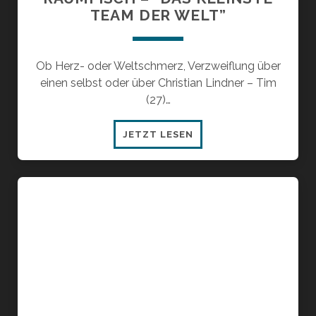
TEAM DER WELT”
Ob Herz- oder Weltschmerz, Verzweiflung über
einen selbst oder über Christian Lindner – Tim
(27)…
RAUMFISCH
JETZT LESEN
–
“DAS
KLEINSTE
TEAM
DER
WELT”